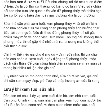
các bạn
nên đi xem tuổi
. Bởi như chúng tôi đã nêu quan điểm
ở trên, đó là có thờ có thiêng, có kiêng có lành. Việc sửa chữa
cải tạo nhà cửa liên quan đến vấn đề phong thủy mà nhiều bạn
trẻ có lối sống hiện đại ngày nay thường khá là coi thường.
Sửa nhà cần phải xem tuổi, xem phong thủy, vì từ cổ chí kim,
các nhà nghiên cứu đã công nhận phong thủy ảnh hưởng trực
tiếp tới con người. Nếu đi theo đúng phong thủy, thì sẽ gặp
nhiều may mắn về công việc, sức khỏe… nhưng nếu không theo
phong thủy, thì sẽ gặp khá nhiều rủi ro,tai ương mà không thể
giải thích được.
Chính vì thế, nếu gia chủ đang có ý định sửa nhà, thì gia chủ
nên cân nhắc đi xem tuổi, ngày động thổ, phong thủy… một
cách cẩn thận, để giúp công trình diễn ra suôn sẻ, may mắn và
mang lại nhiều tài lộc cho gia chủ.
Tuy nhiên với những công trình nhỏ, sửa chữa lặt vặt, gia chủ
chỉ cần xem ngày đẹp, giờ đẹp và thắp hương xin sửa là xong.
Lưu ý khi xem tuổi
sửa nhà
Dân dan có câu : Lấy vợ xem tuổi đàn bà, làm nhà xem tuổi
đàn ông. Chính vì thế, sửa nhà cần phải xem tuổi của người trụ
cột là đàn ông trong nhà, vì theo quan niệm ngày xưa, phải