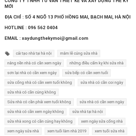
CÔNG TY TNHH TƯ VẤN THIẾT KẾ VÀ XÂY DỰNG THẾ KỶ
MỚI
ĐỊA CHỈ : SỐ 4 NGÕ 13 PHỐ HỒNG MAI, BẠCH MAI, HÀ NỘI
HOTLINE :
096 562 0404
EMAIL : xaydungthekymoi@gmail.com
cải tạo nhà tại hà nội
mâm lễ cúng sửa nhà
nâng nền nhà có cần xem ngày
những điều cấm kỵ khi sửa nhà
sơn lại nhà có cần xem ngày
sửa bếp có cần xem tuổi
sửa cổng nhà có cần xem tuổi không
sửa nhà có cần coi ngày
sửa nhà có cần cúng không
Sửa nhà có cần phải xem tuổi không
sửa nhà có cần xem ngày
sửa nhà có cần xem ngày không
sửa nhà tại hà nội
sửa nhà xong có cần cúng hay không
xem ngày sửa cổng nhà
xem ngày sửa nhà
xem tuổi làm nhà 2019
xem tuổi sửa nhà