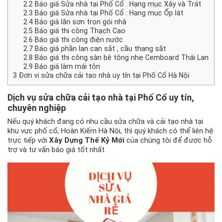
2.2
Báo giá Sửa nhà tại Phố Cổ : Hạng mục Xây và Trát
2.3
Báo giá Sửa nhà tại Phố Cổ : Hạng mục Ốp lát
2.4
Báo giá lăn sơn trọn gói nhà
2.5
Báo giá thi công Thạch Cao
2.6
Báo giá thi công điện nước
2.7
Báo giá phần lan can sắt , cầu thang sắt
2.8
Báo giá thi công sàn bê tông nhẹ Cemboard Thái Lan
2.9
Báo giá làm mái tôn
3
Đơn vị sửa chữa cải tạo nhà uy tín tại Phố Cổ Hà Nội
Dịch vụ
sửa chữa cải tạo nhà tại Phố Cổ
uy tín,
chuyên nghiệp
Nếu quý khách đang có nhu cầu sửa chữa và cải tạo nhà tại
khu vực phố cổ, Hoàn Kiếm Hà Nội, thì quý khách có thể liên hệ
trực tiếp với
Xây Dựng Thế Kỷ Mới
của chúng tôi để được hỗ
trợ và tư vấn báo giá tốt nhất.