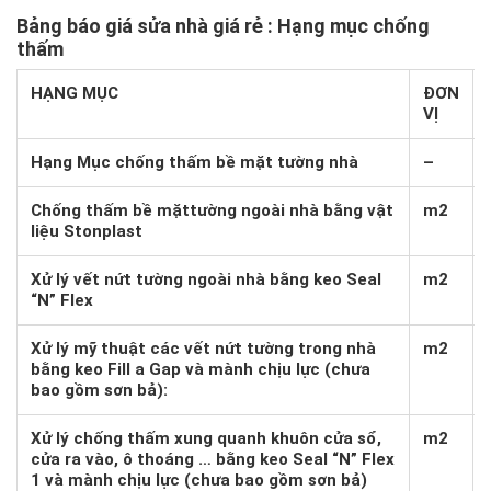
Bảng báo giá sửa nhà giá rẻ
: Hạng mục chống
thấm
HẠNG MỤC
ĐƠN
VỊ
Hạng Mục chống thấm bề mặt tường nhà
–
Chống thấm bề mặttường ngoài nhà bằng vật
m2
liệu Stonplast
Xử lý vết nứt tường ngoài nhà bằng keo Seal
m2
“N” Flex
Xử lý mỹ thuật các vết nứt tường trong nhà
m2
bằng keo Fill a Gap và mành chịu lực (chưa
bao gồm sơn bả):
Xử lý chống thấm xung quanh khuôn cửa sổ,
m2
cửa ra vào, ô thoáng … bằng keo Seal “N” Flex
1 và mành chịu lực (chưa bao gồm sơn bả)