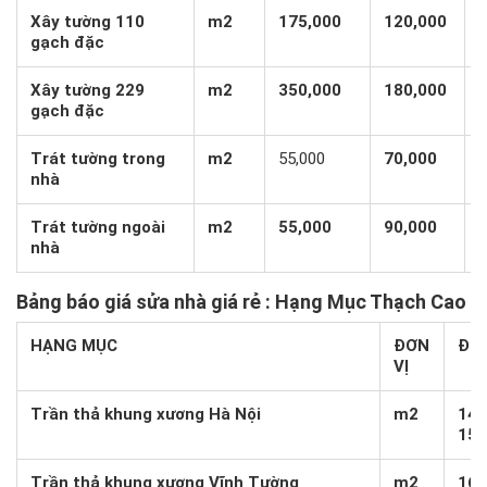
Xây tường 110
m2
175,000
120,000
gạch đặc
Xây tường 229
m2
350,000
180,000
gạch đặc
Trát tường trong
m2
55,000
70,000
nhà
Trát tường ngoài
m2
55,000
90,000
nhà
Bảng báo giá sửa
nhà giá rẻ
: Hạng Mục Thạch Cao
HẠNG MỤC
ĐƠN
ĐƠN
VỊ
Trần thả khung xương Hà Nội
m2
145
155
Trần thả khung xương Vĩnh Tường
m2
160