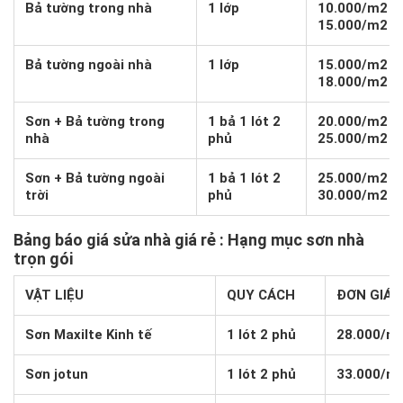
Bả tường trong nhà
1 lớp
10.000/m2 –
15.000/m2
Bả tường ngoài nhà
1 lớp
15.000/m2 –
18.000/m2
Sơn + Bả tường trong
1 bả 1 lót 2
20.000/m2 –
nhà
phủ
25.000/m2
Sơn + Bả tường ngoài
1 bả 1 lót 2
25.000/m2 –
trời
phủ
30.000/m2
Bảng báo giá sửa nhà giá rẻ
: Hạng mục sơn nhà
trọn gói
VẬT LIỆU
QUY CÁCH
ĐƠN GIÁ 
Sơn Maxilte Kinh tế
1 lót 2 phủ
28.000/m
Sơn jotun
1 lót 2 phủ
33.000/m