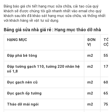
Bảng báo giá chi tiết hạng mục sửa chữa, cải tạo của quý
khách sẽ được chúng tôi gửi nhanh nhất vào email cho quý
khách sau khi đã khảo sát hạng mục sửa chữa, và thống nhất
với khách hàng về vật tư sử dụng.
Bảng giá sửa nhà giá rẻ : Hạng mục tháo dỡ nhà
HẠNG MỤC
ĐƠN
TỔN
VỊ
CỘN
Đập phá bê tông
m2
550,
Đập tường gạch 110, tường 220 nhân hệ
m2
170,
số 1,8
Đục gạch nên cũ
m2
60,0
Đục gạch ốp tường
m2
65,0
Tháo dỡ mái ngói
m2
75,0