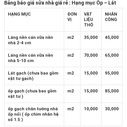
Bảng báo giá sửa nhà giá rẻ
: Hạng mục Ốp – Lát
HẠNG MỤC
ĐƠN
VẬT
NHÂN
VỊ
LIỆU
CÔNG
THÔ
Láng nền cán vữa nền
m2
35,000
45,000
nhà 2-4 cm
Láng nền cán vữa nền
m2
70,000
65,000
nhà 5-10 cm
Lát gạch (chưa bao gồm
m2
15,000
95,000
vật tư gạch)
ốp gạch (chưa bao gồm
m2
15,000
85,000
vật tư )
ốp gạch chân tường nhà
m2
10,000
30,000
ốp nổi ( ốp chìm nhân hệ
số 1.5 )