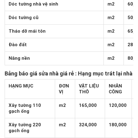
Dóc tường nhà vệ sinh
m2
60,0
Dóc tường cũ
m2
50,0
Tháo dỡ mái tôn
m2
65,0
Đào đất
m2
280,
Nâng nền
m2
80,0
Bảng báo giá sửa
nhà giá rẻ
: Hạng mục trát lại nhà
HẠNG MỤC
ĐƠN
VẬT LIỆU
NHÂN
VỊ
THÔ
CÔNG
Xây tường 110
m2
165,000
120,000
gạch ống
Xây tường 220
m2
324,000
180,000
gạch ống