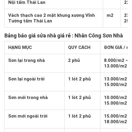
Nội tấm Thái Lan
225
Vách thạch cao 2 mặt khung xương Vĩnh
m2
235
Tường tấm Thái Lan
255
Bảng báo giá sửa nhà giá rẻ
: Nhân Công Sơn Nhà
HẠNG MỤC
QUY CÁCH
ĐƠN GIÁ / m
Sơn lại trong nhà
2 phủ
8.000/m2 –
13.000/m2
Sơn lại ngoài trời
1 lót 2 phủ
13.000/m2 –
15.000/m2
Sơn mới trong nhà
1 lót 2 phủ
10.000/m2 –
15.000/m2
Sơn mới ngoài trời
1 lót 2 phủ
15.000/m2 –
18.000/m2