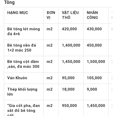
Tông
HẠNG MỤC
ĐƠN
VẬT LIỆU
NHÂN
T
VỊ
THÔ
CÔNG
C
Bê tông lót móng
m2
420,000
430,000
85
đá 4×6
Bê tông nền đá
m2
1,400,000
450,000
1,
1×2 mác 250
Bê tông cột dầm
m2
1,450,000
1,500,000
2,
,sàn, đá mác 300
Ván Khuôn
m2
95,000
105,000
20
Thép khối lượng
m2
18,000
9,000
27
lớn
“Gia cốt pha, đan
m2
950,000
1,450,000
2,
sắt đổ bê tông
cốt