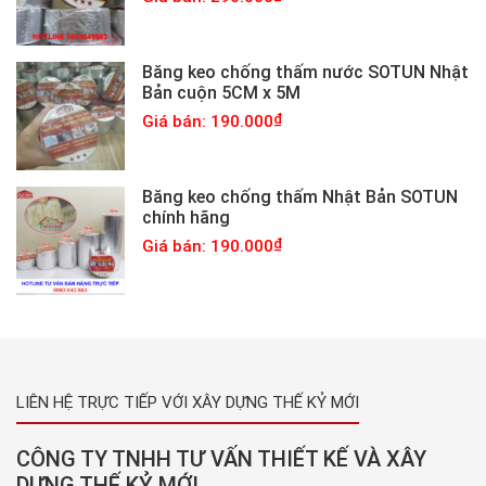
Băng keo chống thấm nước SOTUN Nhật
Bản cuộn 5CM x 5M
Giá bán: 190.000
Băng keo chống thấm Nhật Bản SOTUN
chính hãng
Giá bán: 190.000
LIÊN HỆ TRỰC TIẾP VỚI XÂY DỰNG THẾ KỶ MỚI
CÔNG TY TNHH TƯ VẤN THIẾT KẾ VÀ XÂY
DỰNG THẾ KỶ MỚI