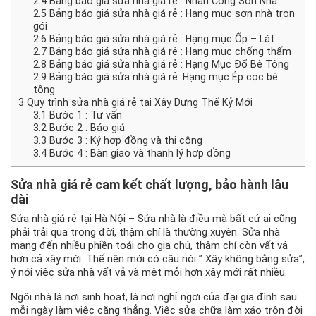
2.4
Bảng báo giá sửa nhà giá rẻ : Nhân Công Sơn Nhà
2.5
Bảng báo giá sửa nhà giá rẻ : Hạng mục sơn nhà trọn
gói
2.6
Bảng báo giá sửa nhà giá rẻ : Hạng mục Ốp – Lát
2.7
Bảng báo giá sửa nhà giá rẻ : Hạng mục chống thấm
2.8
Bảng báo giá sửa nhà giá rẻ : Hạng Mục Đổ Bê Tông
2.9
Bảng báo giá sửa nhà giá rẻ :Hạng mục Ép cọc bê
tông
3
Quy trình sửa nhà giá rẻ tại Xây Dựng Thế Kỷ Mới
3.1
Bước 1 : Tư vấn
3.2
Bước 2 : Báo giá
3.3
Bước 3 : Ký hợp đồng và thi công
3.4
Bước 4 : Bàn giao và thanh lý hợp đồng
Sửa nhà giá rẻ
cam kết chất lượng, bảo hành lâu
dài
Sửa nhà giá rẻ tại Hà Nội – Sửa nhà là điều mà bất cứ ai cũng
phải trải qua trong đời, thậm chí là thường xuyên. Sửa nhà
mang đến nhiều phiền toái cho gia chủ, thậm chí còn vất vả
hơn cả xây mới. Thế nên mới có câu nói ” Xây không bằng sửa”,
ý nói việc sửa nhà vất vả và mệt mỏi hơn xây mới rất nhiều.
Ngôi nhà là nơi sinh hoạt, là nơi nghỉ ngơi của đại gia đình sau
mỗi ngày làm việc căng thẳng. Việc sửa chữa làm xáo trộn đời