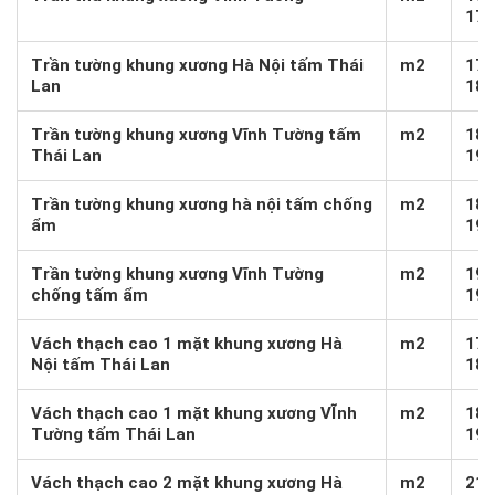
170
Trần tường khung xương Hà Nội tấm Thái
m2
175
Lan
185
Trần tường khung xương Vĩnh Tường tấm
m2
180
Thái Lan
190
Trần tường khung xương hà nội tấm chống
m2
185
ẩm
195
Trần tường khung xương Vĩnh Tường
m2
195
chống tấm ẩm
195
Vách thạch cao 1 mặt khung xương Hà
m2
175
Nội tấm Thái Lan
185
Vách thạch cao 1 mặt khung xương VĨnh
m2
185
Tường tấm Thái Lan
195
Vách thạch cao 2 mặt khung xương Hà
m2
215