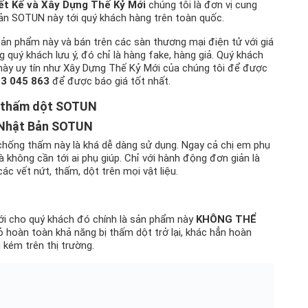
t Kế và Xây Dựng Thế Kỷ Mới
chúng tôi là đơn vị cung
 SOTUN này tới quý khách hàng trên toàn quốc.
 sản phẩm này và bán trên các sàn thương mại điện tử với giá
ng quý khách lưu ý, đó chỉ là hàng fake, hàng giả. Quý khách
này uy tín như Xây Dựng Thế Kỷ Mới của chúng tôi để được
3 045 863
để được báo giá tốt nhất.
ng thấm dột SOTUN
 Nhật Bản SOTUN
 chống thấm này là khá dễ dàng sử dụng. Ngay cả chị em phụ
 không cần tới ai phụ giúp. Chỉ với hành động đơn giản là
ác vết nứt, thấm, dột trên mọi vật liệu.
tới cho quý khách đó chính là sản phẩm này
KHÔNG THỂ
bỏ hoàn toàn khả năng bị thấm dột trở lại, khác hẳn hoàn
 kém trên thị trường.