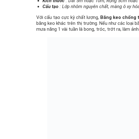
Kích thước
: Dài 5m hoặc 10m, Rộng 5cm hoặc 
Cấu tạo
: Lớp nhôm nguyên chất, màng ô xy hóa
Với cấu tạo cực kỳ chất lượng,
Băng keo chống
băng keo khác trên thị trường. Nếu như các loại bă
mưa năng 1 vài tuần là bong, tróc, trớt ra, làm 