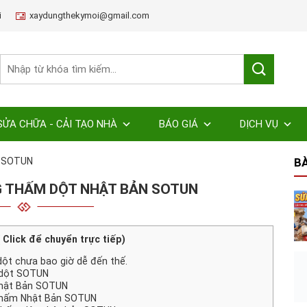
i
xaydungthekymoi@gmail.com
SỬA CHỮA - CẢI TẠO NHÀ
BÁO GIÁ
DỊCH VỤ
n SOTUN
BÀ
 THẤM DỘT NHẬT BẢN SOTUN
( Click để chuyển trực tiếp)
t chưa bao giờ dễ đến thế.
m dột SOTUN
Nhật Bản SOTUN
thấm Nhật Bản SOTUN